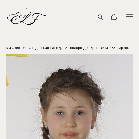
магазин
>
sale детская одежда
>
болеро для девочки м-288 сирень