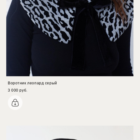
Воротник леопард серый
3 000 pуб.