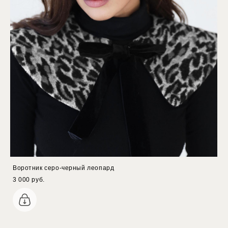
Воротник серо-черный леопард
3 000 pуб.