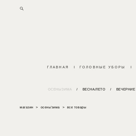
ГЛАВНАЯ
I
ГОЛОВНЫЕ УБОРЫ
I
ОСЕНЬ/ЗИМА
/
ВЕСНА/ЛЕТО
/
ВЕЧЕРНИЕ
магазин
>
осень/зима
>
все товары