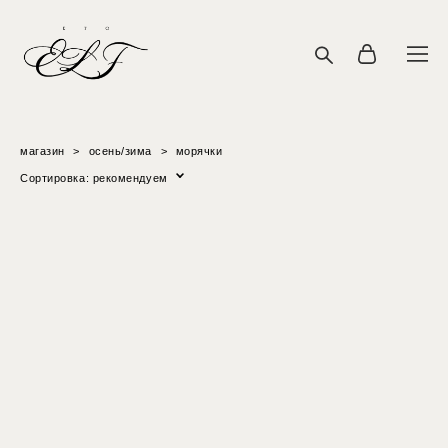
магазин
>
осень/зима
>
морячки
Сортировка:
рекомендуем