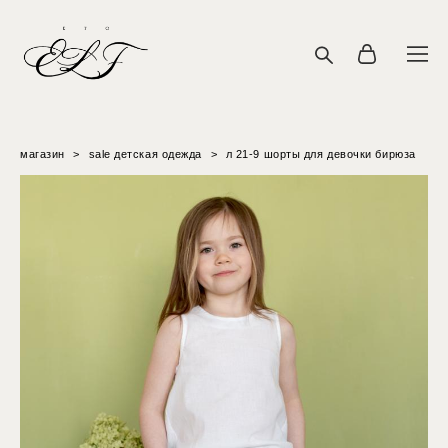
магазин
>
sale детская одежда
>
л 21-9 шорты для девочки бирюза