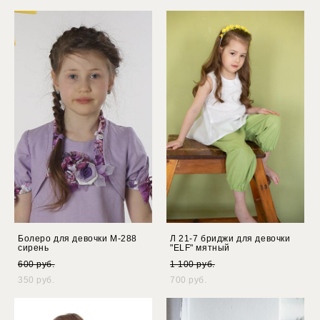
Болеро для девочки М-288
Л 21-7 бриджи для девочки
сирень
"ELF" мятный
600 pуб.
1 100 pуб.
350 pуб.
700 pуб.