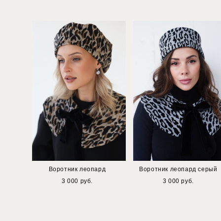
Воротник леопард
Воротник леопард серый
3 000 pуб.
3 000 pуб.