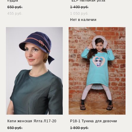
пудра
"ELF"пыльная роза
650 pуб.
1 400 pуб.
455 pуб.
1 050 pуб.
Нет в наличии
Кепи женская Ялта Л17-20
Р18-1 Туника для девочки
650 pуб.
1 800 pуб.