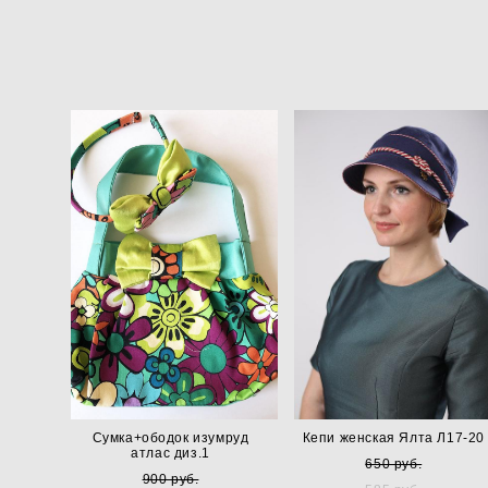
Сумка+ободок изумруд
Кепи женская Ялта Л17-20
атлас диз.1
650 pуб.
900 pуб.