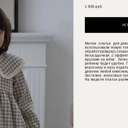
1 900 pуб.
НЕ
Милое платье для дево
использовали новую те
обработку(варку),сохра
безусадочная ,с эффект
ярусами на юбке. Легко
ребенку будет удобно.
воротнику и низу изде
девочек любой комплек
Застежка- кокосовые пу
На модели платье разм