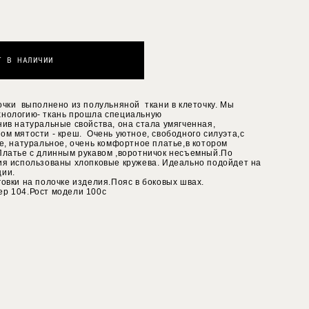
Т В НАЛИЧИИ
чки выполнено из полульняной ткани в клеточку. Мы
хнологию- ткань прошла специальную
нив натуральные свойства, она стала умягченная,
ом мятости - креш. Очень уютное, свободного силуэта,с
е, натуральное, очень комфортное платье,в котором
 Платье с длинным рукавом ,воротничок несъемный.По
лия использованы хлопковые кружева. Идеально подойдет на
ции.
говки на полочке изделия.Пояс в боковых швах.
ер 104.Рост модели 100с