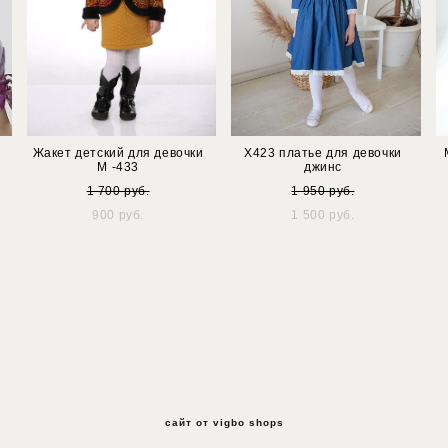
Жакет детский для девочки
Х423 платье для девочки
М -433
джинс
1 700 pуб.
1 950 pуб.
900 pуб.
1 500 pуб.
сайт от vigbo shops