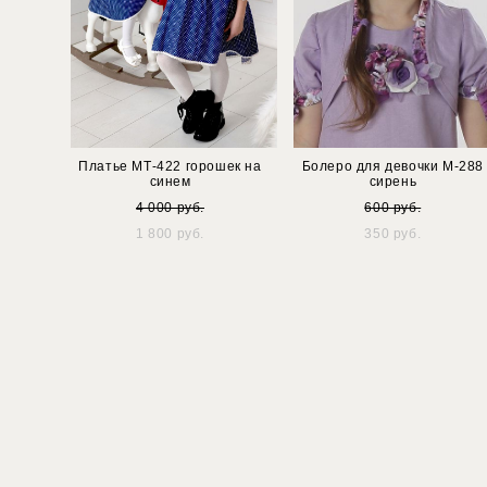
Платье МТ-422 горошек на
Болеро для девочки М-288
синем
сирень
4 000 pуб.
600 pуб.
1 800 pуб.
350 pуб.