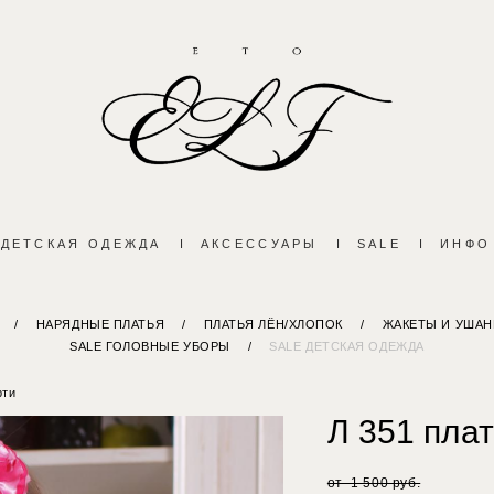
ДЕТСКАЯ ОДЕЖДА
I
АКСЕССУАРЫ
I
SALE
I
ИНФО
/
НАРЯДНЫЕ ПЛАТЬЯ
/
ПЛАТЬЯ ЛЁН/ХЛОПОК
/
ЖАКЕТЫ И УШАН
SALE ГОЛОВНЫЕ УБОРЫ
/
SALE ДЕТСКАЯ ОДЕЖДА
рти
Л 351 пла
от 1 500 pуб.