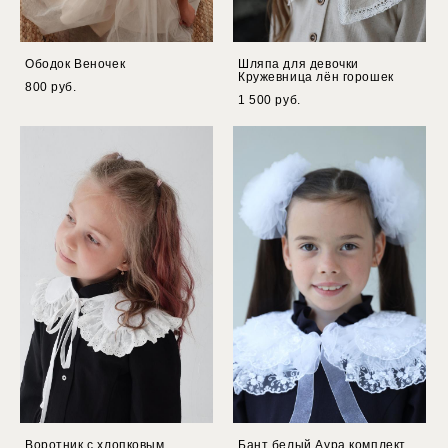
Ободок Веночек
Шляпа для девочки
Кружевница лён горошек
800 pуб.
1 500 pуб.
Воротник с хлопковым
Бант белый Аура комплект