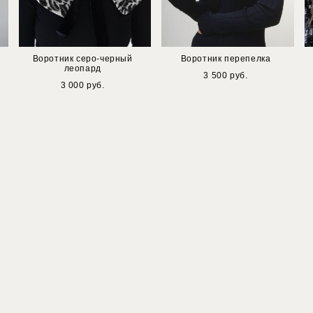
Воротник серо-черный
Воротник перепелка
леопард
3 500 pуб.
3 000 pуб.