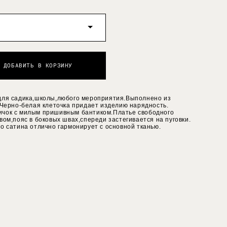
ДОБАВИТЬ В КОРЗИНУ
для садика,школы,любого мероприятия.Выполнено из
.Черно-белая клеточка придает изделию нарядность.
чок с милым пришивным бантиком.Платье свободного
вом,пояс в боковых швах,спереди застегивается на пуговки.
о сатина отлично гармонирует с основной тканью.