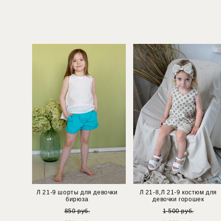
Л 21-9 шорты для девочки
Л 21-8,Л 21-9 костюм для
бирюза
девочки горошек
850 pуб.
1 500 pуб.