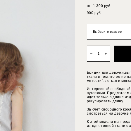
от 1 300 pуб.
900 pуб.
Выберите размер
Бриджи для девочки,вы
ткани в том,что ее не 
мятости". легкая и мяг
Интересный свободный 
пуговками. Предлагаем 
идет только в длине из
регулировать длину .
За счет свободного кро
смотреться на девочке 
К этой модели мы предл
из однотонной ткани с