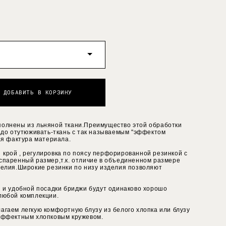
ДОБАВИТЬ В КОРЗИНУ
полнены из льняной ткани.Преимущество этой обработки
надо отутюживать-ткань с так называемым "эффектом
кая фактура материала.
крой , регулировка по поясу перфорированной резинкой с
спаренный размер,т.к. отличие в объединенном размере
делия.Широкие резинки по низу изделия позволяют
я и удобной посадки бриджи будут одинаково хорошо
любой комплекции.
агаем легкую комфортную блузу из белого хлопка или блузу
 эффектным хлопковым кружевом.