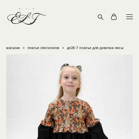
магазин
>
платья лён/хлопок
>
дл26-7 платье для девочки лисы