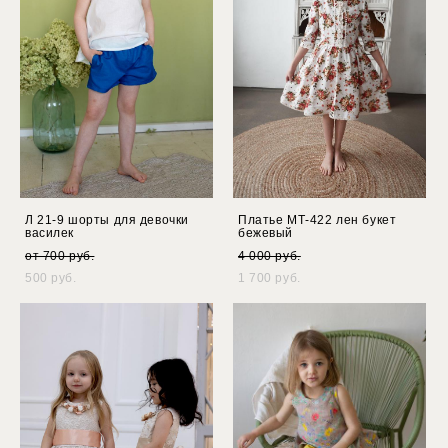
Л 21-9 шорты для девочки
Платье МТ-422 лен букет
василек
бежевый
от 700 pуб.
4 000 pуб.
500 pуб.
1 700 pуб.