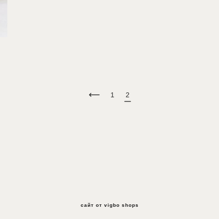
1
2
сайт от vigbo shops