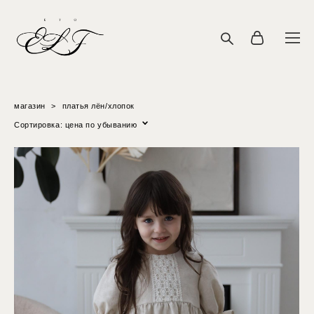
магазин
>
платья лён/хлопок
Сортировка:
цена по убыванию