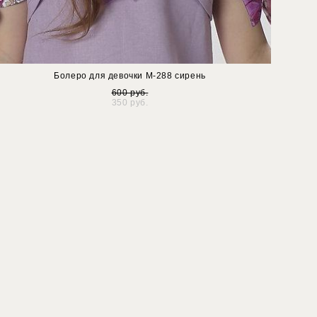
Болеро для девочки М-288 сирень
600 pуб.
350 pуб.