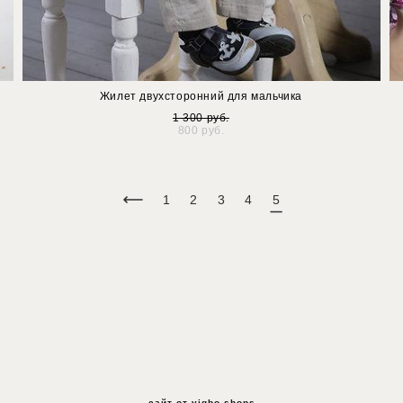
Жилет двухсторонний для мальчика
1 300 pуб.
800 pуб.
1
2
3
4
5
сайт от vigbo shops